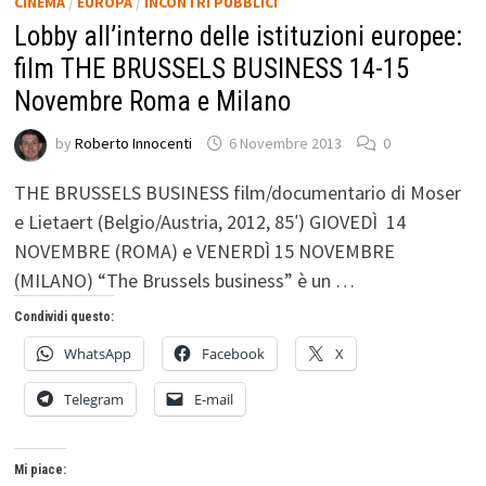
CINEMA
/
EUROPA
/
INCONTRI PUBBLICI
Lobby all’interno delle istituzioni europee:
film THE BRUSSELS BUSINESS 14-15
Novembre Roma e Milano
by
Roberto Innocenti
6 Novembre 2013
0
THE BRUSSELS BUSINESS film/documentario di Moser
e Lietaert (Belgio/Austria, 2012, 85′) GIOVEDÌ 14
NOVEMBRE (ROMA) e VENERDÌ 15 NOVEMBRE
(MILANO) “The Brussels business” è un …
Condividi questo:
WhatsApp
Facebook
X
Telegram
E-mail
Mi piace: