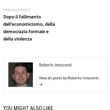
Navigazione
Previous
PREVIOUS POST
post:
Dopo il fallimento
articoli
dell’economicismo, della
democrazia formale e
della violenza
Roberto Innocenti
View all posts by Roberto Innocenti
→
YOU MIGHT ALSO LIKE