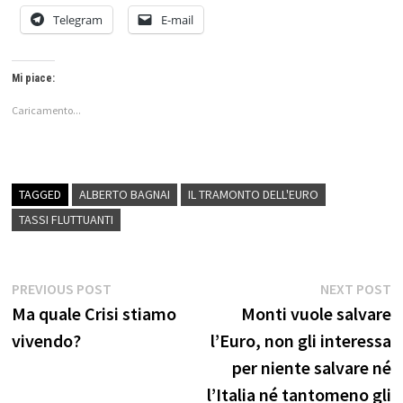
Telegram
E-mail
Mi piace:
Caricamento...
TAGGED
ALBERTO BAGNAI
IL TRAMONTO DELL'EURO
TASSI FLUTTUANTI
Navigazione
Previous
N
PREVIOUS POST
NEXT POST
post:
p
Ma quale Crisi stiamo
Monti vuole salvare
articoli
vivendo?
l’Euro, non gli interessa
per niente salvare né
l’Italia né tantomeno gli