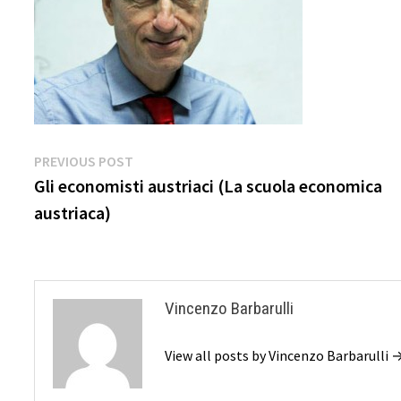
Navigazione
Previous
PREVIOUS POST
post:
Gli economisti austriaci (La scuola economica
articoli
austriaca)
Vincenzo Barbarulli
View all posts by Vincenzo Barbarulli 