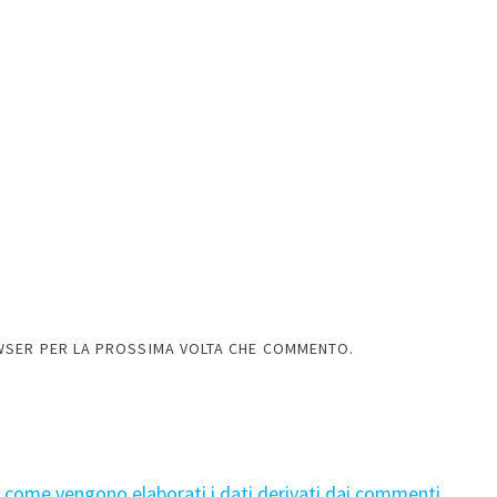
OWSER PER LA PROSSIMA VOLTA CHE COMMENTO.
i come vengono elaborati i dati derivati dai commenti
.