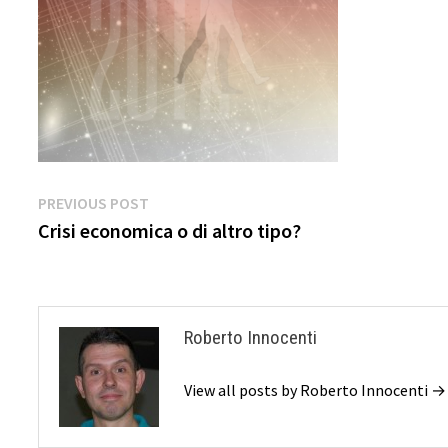
Navigazione
Previous
PREVIOUS POST
post:
Crisi economica o di altro tipo?
articoli
Roberto Innocenti
View all posts by Roberto Innocenti →