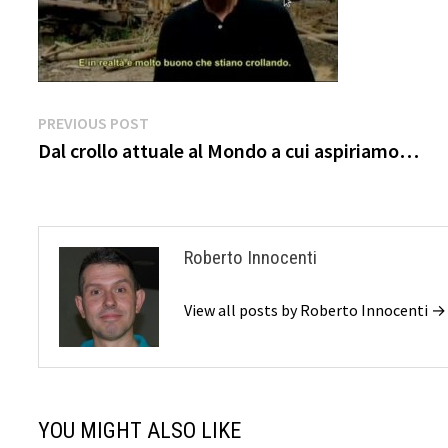
Navigazione
Previous
PREVIOUS POST
post:
Dal crollo attuale al Mondo a cui aspiriamo…
articoli
Roberto Innocenti
View all posts by Roberto Innocenti →
YOU MIGHT ALSO LIKE