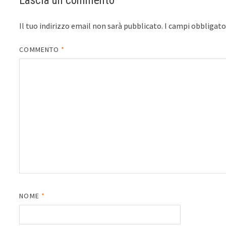
Lascia un commento
Il tuo indirizzo email non sarà pubblicato.
I campi obbligat
COMMENTO
*
NOME
*