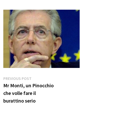
Navigazione
Previous
PREVIOUS POST
post:
Mr Monti, un Pinocchio
articoli
che volle fare il
burattino serio