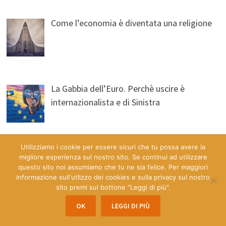
Come l’economia è diventata una religione
La Gabbia dell’Euro. Perchè uscire è
internazionalista e di Sinistra
Utilizziamo i cookie per essere sicuri che tu possa avere la
migliore esperienza sul nostro sito. Se continui ad utilizzare
questo sito noi assumiamo che tu ne sia felice. Per maggiori
informazione sull'utlizzo dei cookies e sulla privacy sul nostro
sito premi sul bottone "Leggi di più".
Copyright © 2026
Economia & Democrazia a Misura d'Uomo
.
OK
LEGGI DI PIÙ
Powered by
WordPress
and
Bam
.