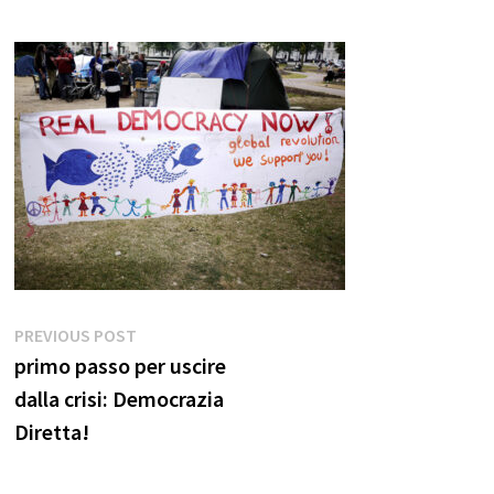
Navigazione
Previous
PREVIOUS POST
post:
primo passo per uscire
articoli
dalla crisi: Democrazia
Diretta!