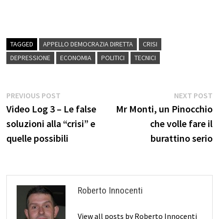
TAGGED
APPELLO DEMOCRAZIA DIRETTA
CRISI
DEPRESSIONE
ECONOMIA
POLITICI
TECNICI
Navigazione
Previous
N
PREVIOUS POST
NEXT POST
post:
p
Video Log 3 – Le false
Mr Monti, un Pinocchio
articoli
soluzioni alla “crisi” e
che volle fare il
quelle possibili
burattino serio
Roberto Innocenti
View all posts by Roberto Innocenti