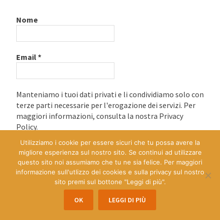
Nome
Email
*
Manteniamo i tuoi dati privati e li condividiamo solo con
terze parti necessarie per l'erogazione dei servizi. Per
maggiori informazioni, consulta la nostra Privacy
Policy.
Utilizziamo i cookie per essere sicuri che tu possa avere la
migliore esperienza sul nostro sito. Se continui ad utilizzare
questo sito noi assumiamo che tu ne sia felice. Per maggiori
informazione sull'utlizzo dei cookies e sulla privacy sul nostro
sito premi sul bottone "Leggi di più".
OK
LEGGI DI PIÙ