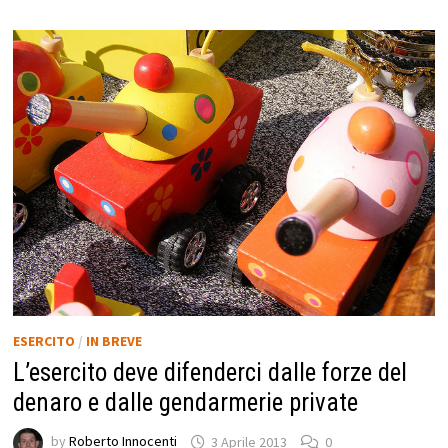
ESERCITO
/
IN BREVE
L’esercito deve difenderci dalle forze del
denaro e dalle gendarmerie private
by
Roberto Innocenti
3 Aprile 2013
0