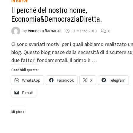
IN BREVE
Il perché del nostro nome,
Economia&DemocraziaDiretta.
by
Vincenzo Barbarulli
31 Marzo 2013
0
Ci sono svariati motivi per i quali abbiamo realizzato u
blog. Questo blog nasce dalla necessità di discutere su
due fattori fondamentali. Il primo è …
Condividi questo:
WhatsApp
Facebook
X
Telegram
E-mail
Mi piace: