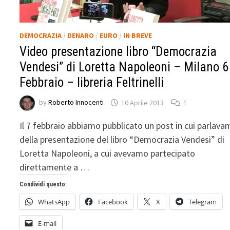
DEMOCRAZIA
/
DENARO
/
EURO
/
IN BREVE
Video presentazione libro “Democrazia
Vendesi” di Loretta Napoleoni – Milano 6
Febbraio – libreria Feltrinelli
by
Roberto Innocenti
10 Aprile 2013
1
Il 7 febbraio abbiamo pubblicato un post in cui parlav
della presentazione del libro “Democrazia Vendesi” di
Loretta Napoleoni, a cui avevamo partecipato
direttamente a …
Condividi questo:
WhatsApp
Facebook
X
Telegram
E-mail