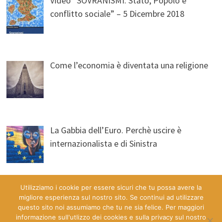
Video “SOVRANISMI. Stato, Popolo e
conflitto sociale” – 5 Dicembre 2018
Come l’economia è diventata una religione
La Gabbia dell’Euro. Perchè uscire è
internazionalista e di Sinistra
Utilizziamo i cookie per essere sicuri che tu possa avere la
migliore esperienza sul nostro sito. Se continui ad utilizzare
questo sito noi assumiamo che tu ne sia felice. Per maggiori
informazione sull'utlizzo dei cookies e sulla privacy sul nostro