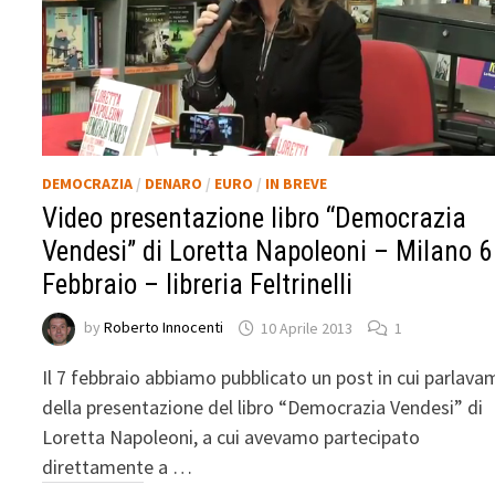
DEMOCRAZIA
/
DENARO
/
EURO
/
IN BREVE
Video presentazione libro “Democrazia
Vendesi” di Loretta Napoleoni – Milano 6
Febbraio – libreria Feltrinelli
by
Roberto Innocenti
10 Aprile 2013
1
Il 7 febbraio abbiamo pubblicato un post in cui parlav
della presentazione del libro “Democrazia Vendesi” di
Loretta Napoleoni, a cui avevamo partecipato
direttamente a …