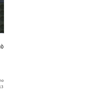
uò
amo
13