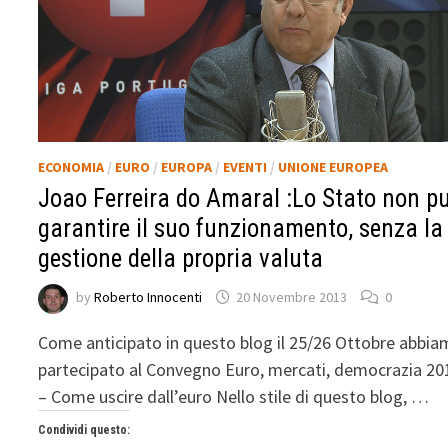
ECONOMIA
/
EURO
/
EUROPA
/
EVENTI
/
UNIONE EUROPEA
Joao Ferreira do Amaral :Lo Stato non p
garantire il suo funzionamento, senza la
gestione della propria valuta
by
Roberto Innocenti
20 Novembre 2013
0
Come anticipato in questo blog il 25/26 Ottobre abbi
partecipato al Convegno Euro, mercati, democrazia 20
– Come uscire dall’euro Nello stile di questo blog, …
Condividi questo: