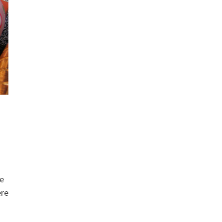
le
ere