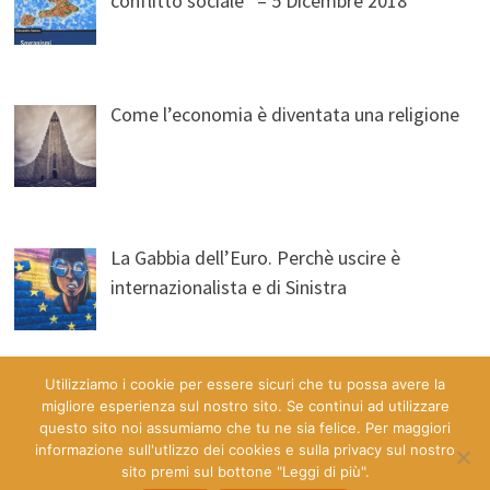
conflitto sociale” – 5 Dicembre 2018
Come l’economia è diventata una religione
La Gabbia dell’Euro. Perchè uscire è
internazionalista e di Sinistra
Utilizziamo i cookie per essere sicuri che tu possa avere la
migliore esperienza sul nostro sito. Se continui ad utilizzare
questo sito noi assumiamo che tu ne sia felice. Per maggiori
informazione sull'utlizzo dei cookies e sulla privacy sul nostro
sito premi sul bottone "Leggi di più".