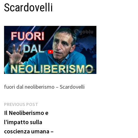
Scardovelli
fuori dal neoliberismo – Scardovelli
Navigazione
Previous
PREVIOUS POST
post:
Il Neoliberismo e
articoli
l’impatto sulla
coscienza umana –