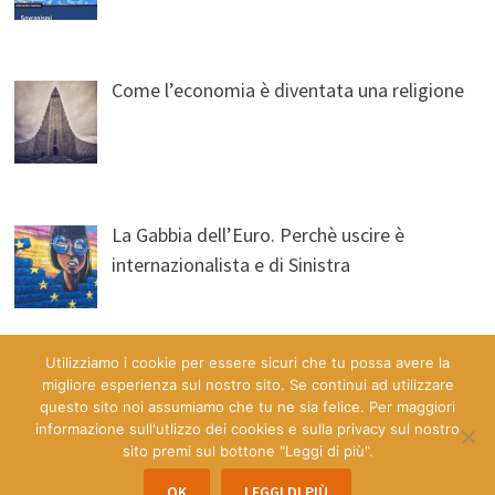
Come l’economia è diventata una religione
La Gabbia dell’Euro. Perchè uscire è
internazionalista e di Sinistra
Utilizziamo i cookie per essere sicuri che tu possa avere la
migliore esperienza sul nostro sito. Se continui ad utilizzare
questo sito noi assumiamo che tu ne sia felice. Per maggiori
informazione sull'utlizzo dei cookies e sulla privacy sul nostro
sito premi sul bottone "Leggi di più".
Copyright © 2026
Economia & Democrazia a Misura d'Uomo
.
OK
LEGGI DI PIÙ