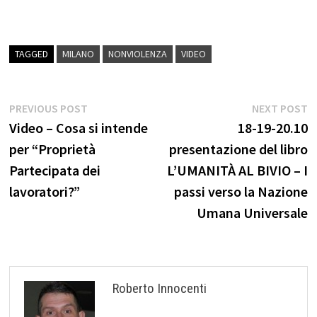
TAGGED
MILANO
NONVIOLENZA
VIDEO
Navigazione
Previous
N
PREVIOUS POST
NEXT POST
post:
p
Video – Cosa si intende
18-19-20.10
articoli
per “Proprietà
presentazione del libro
Partecipata dei
L’UMANITÀ AL BIVIO – I
lavoratori?”
passi verso la Nazione
Umana Universale
Roberto Innocenti