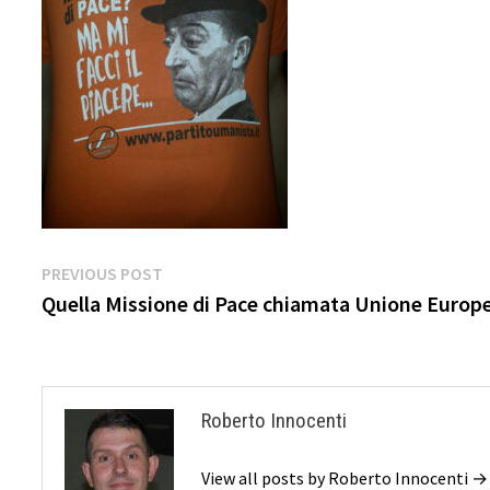
Navigazione
Previous
PREVIOUS POST
post:
Quella Missione di Pace chiamata Unione Europ
articoli
Roberto Innocenti
View all posts by Roberto Innocenti →