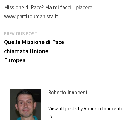
Missione di Pace? Ma mi facci il piacere…
www.partitoumanista.it
Navigazione
Previous
PREVIOUS POST
post:
Quella Missione di Pace
articoli
chiamata Unione
Europea
Roberto Innocenti
View all posts by Roberto Innocenti
→