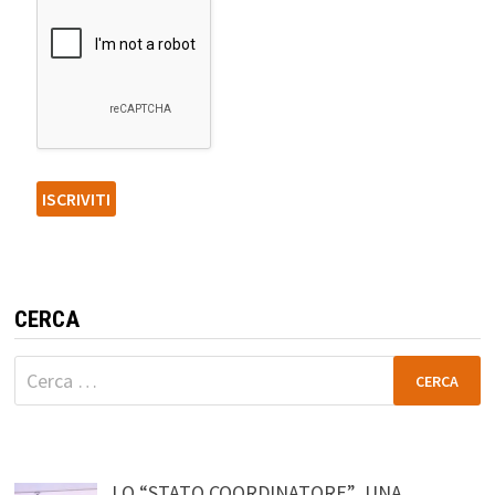
CERCA
Ricerca
per:
LO “STATO COORDINATORE” UNA