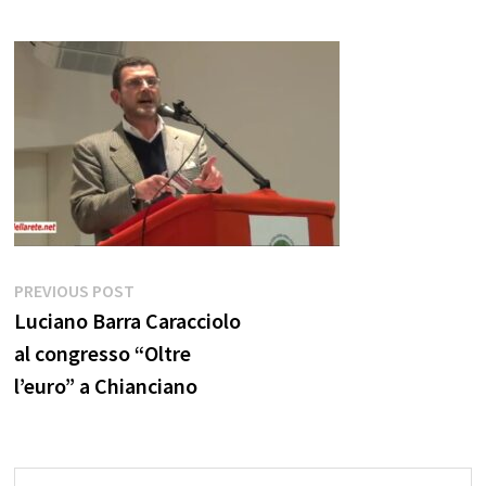
Navigazione
Previous
PREVIOUS POST
post:
Luciano Barra Caracciolo
articoli
al congresso “Oltre
l’euro” a Chianciano