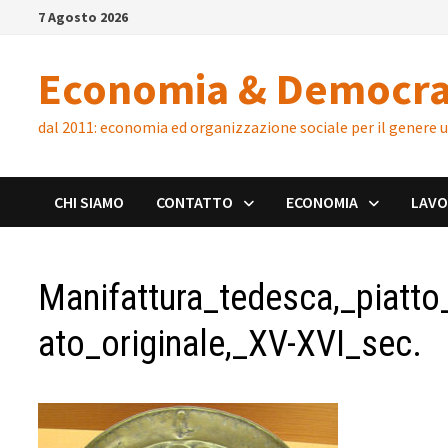
Skip
7 Agosto 2026
to
content
Economia & Democra
dal 2011: economia ed organizzazione sociale per il genere
CHI SIAMO
CONTATTO
ECONOMIA
LAV
Manifattura_tedesca,_piatt
ato_originale,_XV-XVI_sec.