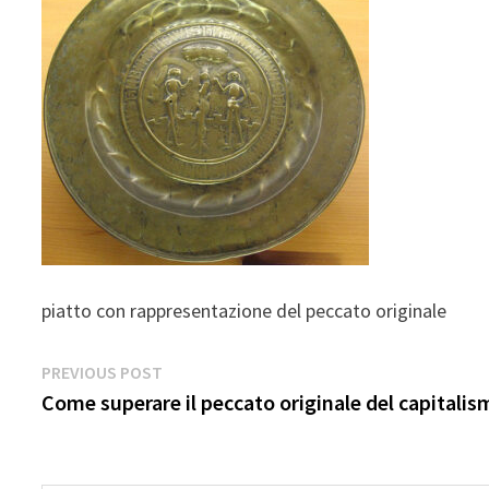
piatto con rappresentazione del peccato originale
Navigazione
Previous
PREVIOUS POST
post:
Come superare il peccato originale del capitali
articoli