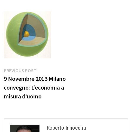
Navigazione
Previous
PREVIOUS POST
post:
9 Novembre 2013 Milano
articoli
convegno: L’economia a
misura d’uomo
Roberto Innocenti