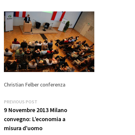
Christian Felber conferenza
Navigazione
Previous
PREVIOUS POST
post:
9 Novembre 2013 Milano
articoli
convegno: L’economia a
misura d’uomo