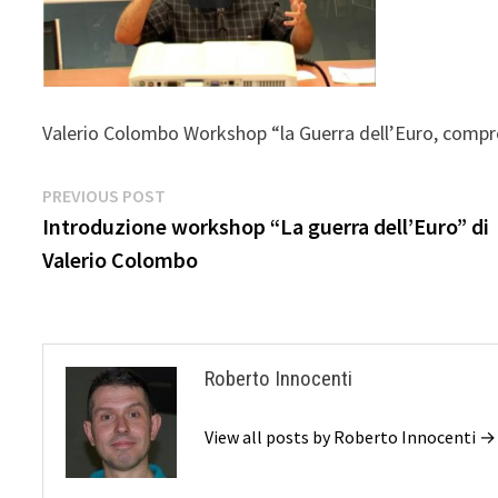
Valerio Colombo Workshop “la Guerra dell’Euro, compr
Navigazione
Previous
PREVIOUS POST
post:
Introduzione workshop “La guerra dell’Euro” di
articoli
Valerio Colombo
Roberto Innocenti
View all posts by Roberto Innocenti →