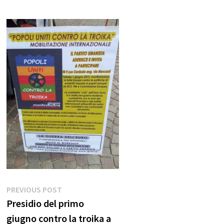
Navigazione
Previous
PREVIOUS POST
post:
Presidio del primo
articoli
giugno contro la troika a