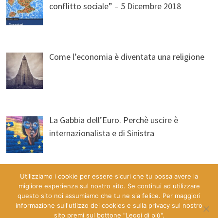
conflitto sociale” – 5 Dicembre 2018
Come l’economia è diventata una religione
La Gabbia dell’Euro. Perchè uscire è
internazionalista e di Sinistra
Utilizziamo i cookie per essere sicuri che tu possa avere la
migliore esperienza sul nostro sito. Se continui ad utilizzare
questo sito noi assumiamo che tu ne sia felice. Per maggiori
informazione sull'utlizzo dei cookies e sulla privacy sul nostro
sito premi sul bottone "Leggi di più".