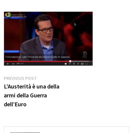
Navigazione
Previous
PREVIOUS POST
post:
L’Austerità è una della
articoli
armi della Guerra
dell’Euro