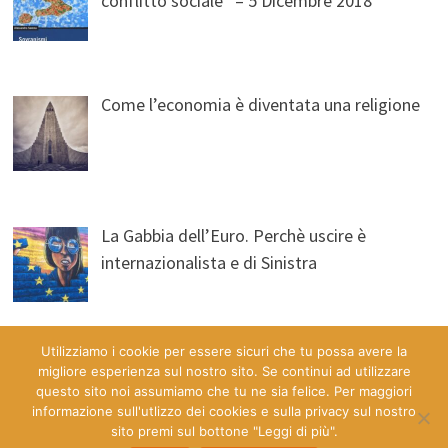
conflitto sociale” – 5 Dicembre 2018
Come l’economia è diventata una religione
La Gabbia dell’Euro. Perchè uscire è
internazionalista e di Sinistra
Utilizziamo i cookie per essere sicuri che tu possa avere la
migliore esperienza sul nostro sito. Se continui ad utilizzare
questo sito noi assumiamo che tu ne sia felice. Per maggiori
informazione sull'utlizzo dei cookies e sulla privacy sul nostro
sito premi sul bottone "Leggi di più".