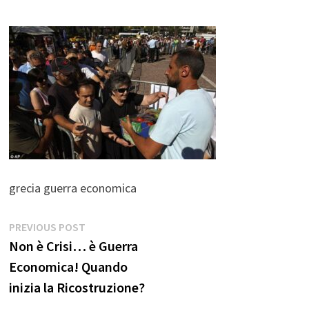
grecia guerra economica
Navigazione
Previous
PREVIOUS POST
post:
Non è Crisi… è Guerra
articoli
Economica! Quando
inizia la Ricostruzione?