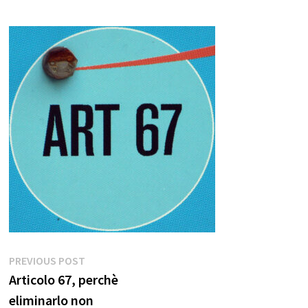
Navigazione
Previous
PREVIOUS POST
post:
Articolo 67, perchè
articoli
eliminarlo non