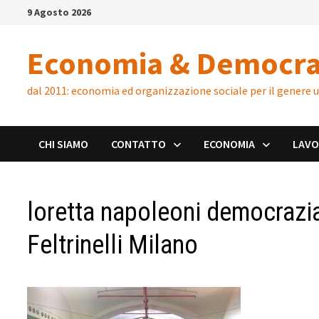
Skip
9 Agosto 2026
to
content
Economia & Democra
dal 2011: economia ed organizzazione sociale per il genere
CHI SIAMO
CONTATTO
ECONOMIA
LAV
loretta napoleoni democrazi
Feltrinelli Milano