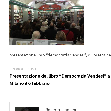
presentazione libro “democrazia vendesi”, di loretta nap
Navigazione
Previous
PREVIOUS POST
post:
Presentazione del libro “Democrazia Vendesi” a
articoli
Milano il 6 febbraio
Roberto Innocenti