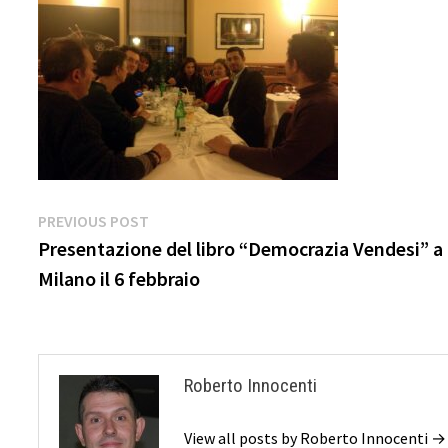
Navigazione
Previous
PREVIOUS POST
post:
Presentazione del libro “Democrazia Vendesi” a
articoli
Milano il 6 febbraio
Roberto Innocenti
View all posts by Roberto Innocenti →