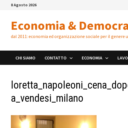
Skip
8 Agosto 2026
to
content
Economia & Democra
dal 2011: economia ed organizzazione sociale per il genere
CHI SIAMO
CONTATTO
ECONOMIA
LAV
loretta_napoleoni_cena_dop
a_vendesi_milano