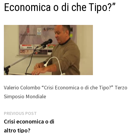
Economica o di che Tipo?”
Valerio Colombo “Crisi Economica o di che Tipo?” Terzo
Simposio Mondiale
Navigazione
Previous
PREVIOUS POST
post:
Crisi economica o di
articoli
altro tipo?