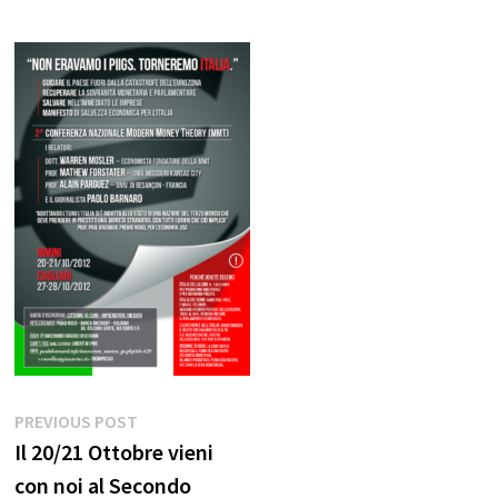
Navigazione
Previous
PREVIOUS POST
post:
Il 20/21 Ottobre vieni
articoli
con noi al Secondo