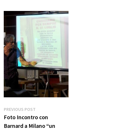
Navigazione
Previous
PREVIOUS POST
post:
Foto Incontro con
articoli
Barnard a Milano “un