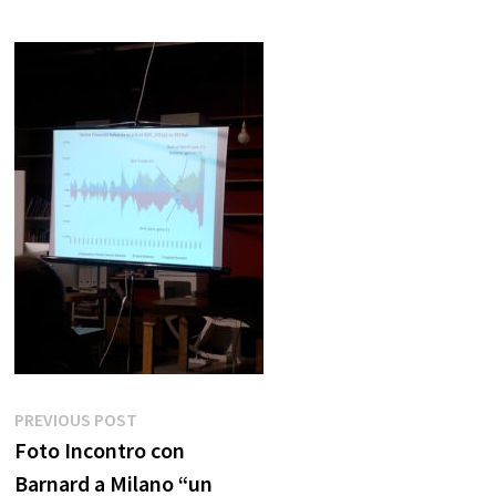
Navigazione
Previous
PREVIOUS POST
post:
Foto Incontro con
articoli
Barnard a Milano “un