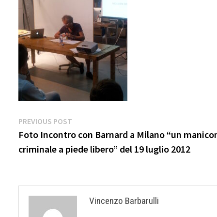
Navigazione
Previous
PREVIOUS POST
post:
Foto Incontro con Barnard a Milano “un manic
articoli
criminale a piede libero” del 19 luglio 2012
Vincenzo Barbarulli