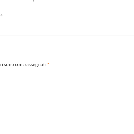
14
ori sono contrassegnati
*