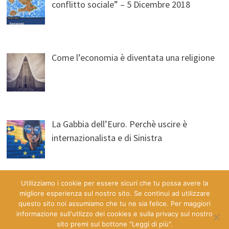
conflitto sociale” – 5 Dicembre 2018
Come l’economia è diventata una religione
La Gabbia dell’Euro. Perchè uscire è
internazionalista e di Sinistra
Utilizziamo i cookie per essere sicuri che tu possa avere la
migliore esperienza sul nostro sito. Se continui ad utilizzare
questo sito noi assumiamo che tu ne sia felice. Per maggiori
informazione sull'utlizzo dei cookies e sulla privacy sul nostro
sito premi sul bottone "Leggi di più".