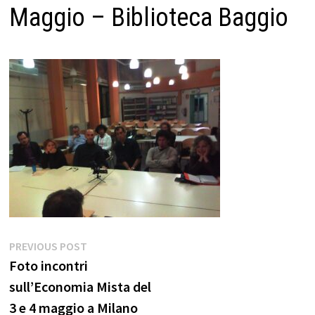
Maggio – Biblioteca Baggio
Navigazione
Previous
PREVIOUS POST
post:
Foto incontri
articoli
sull’Economia Mista del
3 e 4 maggio a Milano