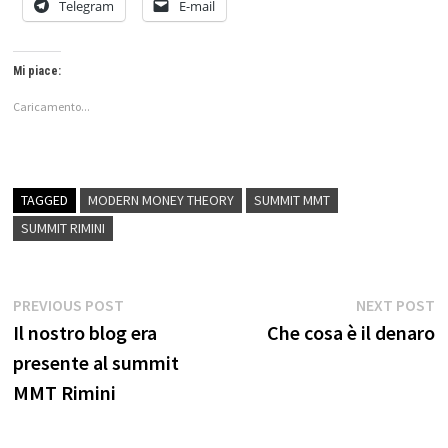
Telegram
E-mail
Mi piace:
Caricamento...
TAGGED
MODERN MONEY THEORY
SUMMIT MMT
SUMMIT RIMINI
Navigazione
Previous
N
PREVIOUS POST
NEXT POST
post:
p
Il nostro blog era
Che cosa è il denaro
articoli
presente al summit
MMT Rimini