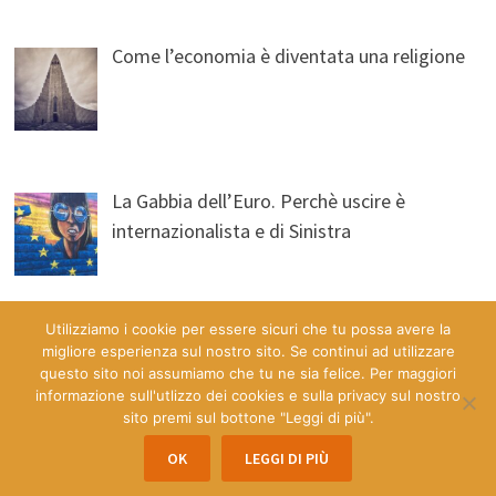
Come l’economia è diventata una religione
La Gabbia dell’Euro. Perchè uscire è
internazionalista e di Sinistra
Utilizziamo i cookie per essere sicuri che tu possa avere la
migliore esperienza sul nostro sito. Se continui ad utilizzare
questo sito noi assumiamo che tu ne sia felice. Per maggiori
informazione sull'utlizzo dei cookies e sulla privacy sul nostro
sito premi sul bottone "Leggi di più".
Copyright © 2026
Economia & Democrazia a Misura d'Uomo
.
OK
LEGGI DI PIÙ
Powered by
WordPress
and
Bam
.