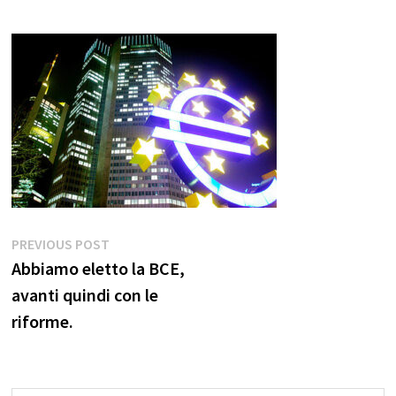
Navigazione
Previous
PREVIOUS POST
post:
Abbiamo eletto la BCE,
articoli
avanti quindi con le
riforme.