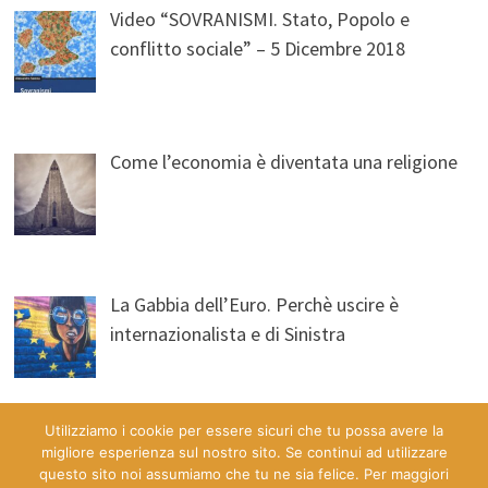
Video “SOVRANISMI. Stato, Popolo e
conflitto sociale” – 5 Dicembre 2018
Come l’economia è diventata una religione
La Gabbia dell’Euro. Perchè uscire è
internazionalista e di Sinistra
Utilizziamo i cookie per essere sicuri che tu possa avere la
migliore esperienza sul nostro sito. Se continui ad utilizzare
questo sito noi assumiamo che tu ne sia felice. Per maggiori