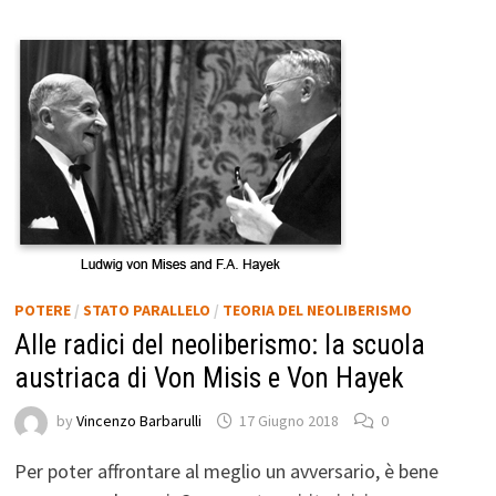
POTERE
/
STATO PARALLELO
/
TEORIA DEL NEOLIBERISMO
Alle radici del neoliberismo: la scuola
austriaca di Von Misis e Von Hayek
by
Vincenzo Barbarulli
17 Giugno 2018
0
Per poter affrontare al meglio un avversario, è bene