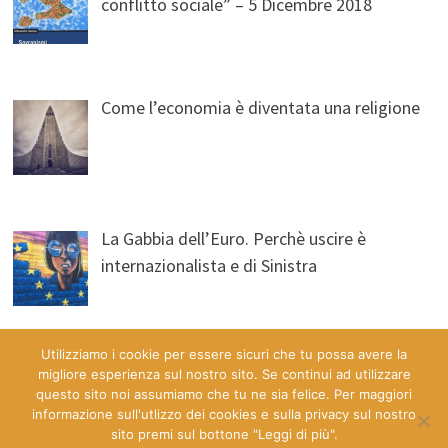
conflitto sociale” – 5 Dicembre 2018
Come l’economia è diventata una religione
La Gabbia dell’Euro. Perchè uscire è
internazionalista e di Sinistra
Utilizziamo i cookie per essere sicuri che tu possa avere la
migliore esperienza sul nostro sito. Se continui ad utilizzare
questo sito noi assumiamo che tu ne sia felice. Per maggiori
informazione sull'utlizzo dei cookies e sulla privacy sul nostro
sito premi sul bottone "Leggi di più".