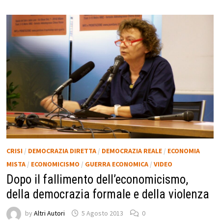
CRISI
/
DEMOCRAZIA DIRETTA
/
DEMOCRAZIA REALE
/
ECONOMIA
MISTA
/
ECONOMICISMO
/
GUERRA ECONOMICA
/
VIDEO
Dopo il fallimento dell’economicismo,
della democrazia formale e della violenza
by
Altri Autori
5 Agosto 2013
0