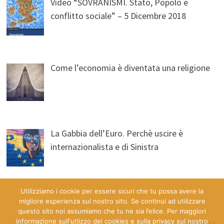
Video “SOVRANISMI. Stato, Popolo e
conflitto sociale” – 5 Dicembre 2018
Come l’economia è diventata una religione
La Gabbia dell’Euro. Perchè uscire è
internazionalista e di Sinistra
Utilizziamo i cookie per essere sicuri che tu possa avere la
migliore esperienza sul nostro sito. Se continui ad utilizzare
questo sito noi assumiamo che tu ne sia felice. Per maggiori
informazione sull'utlizzo dei cookies e sulla privacy sul nostro