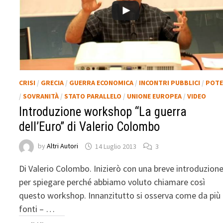
CRISI
/
GRECIA
/
GUERRA ECONOMICA
/
INCONTRI PUBBLICI
/
POTE
/
SOVRANITÀ
/
STATO PARALLELO
/
UNIONE EUROPEA
/
VIDEO
Introduzione workshop “La guerra
dell’Euro” di Valerio Colombo
by
Altri Autori
14 Luglio 2013
3
Di Valerio Colombo. Inizierò con una breve introduzion
per spiegare perché abbiamo voluto chiamare così
questo workshop. Innanzitutto si osserva come da più
fonti – …