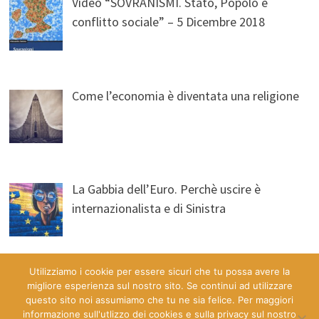
Video “SOVRANISMI. Stato, Popolo e
conflitto sociale” – 5 Dicembre 2018
Come l’economia è diventata una religione
La Gabbia dell’Euro. Perchè uscire è
internazionalista e di Sinistra
Utilizziamo i cookie per essere sicuri che tu possa avere la
migliore esperienza sul nostro sito. Se continui ad utilizzare
questo sito noi assumiamo che tu ne sia felice. Per maggiori
informazione sull'utlizzo dei cookies e sulla privacy sul nostro