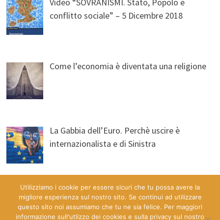
Video “SOVRANISMI. Stato, Popolo e
conflitto sociale” – 5 Dicembre 2018
Come l’economia è diventata una religione
La Gabbia dell’Euro. Perchè uscire è
internazionalista e di Sinistra
Utilizziamo i cookie per essere sicuri che tu possa avere la
migliore esperienza sul nostro sito. Se continui ad utilizzare
questo sito noi assumiamo che tu ne sia felice. Per maggiori
informazione sull'utlizzo dei cookies e sulla privacy sul nostro