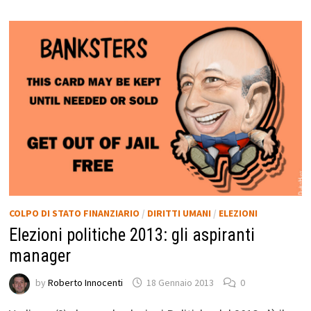
COLPO DI STATO FINANZIARIO
/
DIRITTI UMANI
/
ELEZIONI
Elezioni politiche 2013: gli aspiranti
manager
by
Roberto Innocenti
18 Gennaio 2013
0