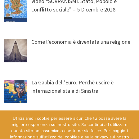
Video “SOVRANISMI. Stato, Popolo e
conflitto sociale” – 5 Dicembre 2018
Come l’economia è diventata una religione
La Gabbia dell’Euro. Perchè uscire è
internazionalista e di Sinistra
Utilizziamo i cookie per essere sicuri che tu possa avere la
migliore esperienza sul nostro sito. Se continui ad utilizzare
questo sito noi assumiamo che tu ne sia felice. Per maggiori
informazione sull'utlizzo dei cookies e sulla privacy sul nostro