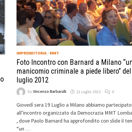
IMPRENDITORIA
/
MMT
Foto Incontro con Barnard a Milano “u
I
manicomio criminale a piede libero” del
mo
luglio 2012
by
Vincenzo Barbarulli
21 Luglio 2012
0
Giovedí sera 19 Luglio a Milano abbiamo partecipato
all’incontro organizzato da Democrazia MMT Lomba
, dove Paolo Barnard ha approfondito con slide il t
“un …