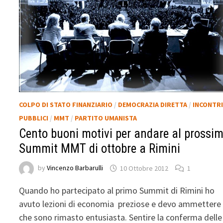
COLPO DI STATO FINANZIARIO
/
DEMOCRAZIA DIRETTA
/
INCONTR
PUBBLICI
/
MMT
/
PARTITO UMANISTA
Cento buoni motivi per andare al prossi
Summit MMT di ottobre a Rimini
by
Vincenzo Barbarulli
10 Ottobre 2012
1
Quando ho partecipato al primo Summit di Rimini ho
avuto lezioni di economia preziose e devo ammettere
che sono rimasto entusiasta. Sentire la conferma delle