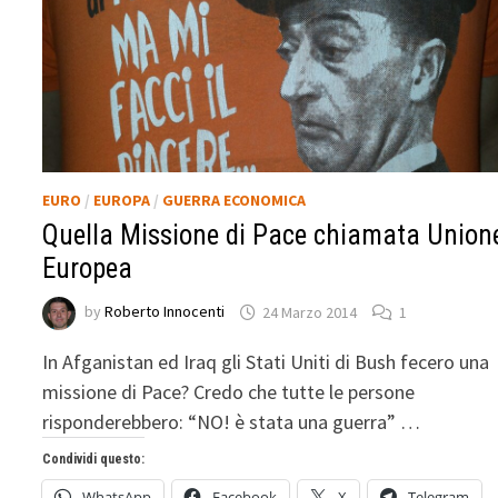
EURO
/
EUROPA
/
GUERRA ECONOMICA
Quella Missione di Pace chiamata Union
Europea
by
Roberto Innocenti
24 Marzo 2014
1
In Afganistan ed Iraq gli Stati Uniti di Bush fecero una
missione di Pace? Credo che tutte le persone
risponderebbero: “NO! è stata una guerra” …
Condividi questo:
WhatsApp
Facebook
X
Telegram